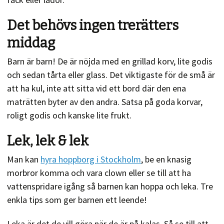
Det behövs ingen trerätters
middag
Barn är barn! De är nöjda med en grillad korv, lite godis
och sedan tårta eller glass. Det viktigaste för de små är
att ha kul, inte att sitta vid ett bord där den ena
maträtten byter av den andra. Satsa på goda korvar,
roligt godis och kanske lite frukt.
Lek, lek & lek
Man kan
hyra hoppborg i Stockholm
, be en knasig
morbror komma och vara clown eller se till att ha
vattenspridare igång så barnen kan hoppa och leka. Tre
enkla tips som ger barnen ett leende!
Leka är det de vill göra när de är på kalas. Så se till att